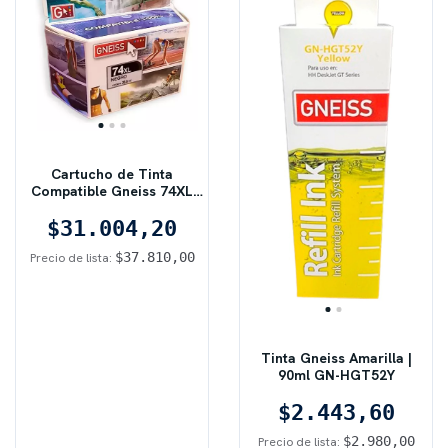
Cartucho de Tinta
Compatible Gneiss 74XL
NEGRO | Para HP Deskjet /
$31.004,20
Photosmart
$37.810,00
Precio de lista:
Tinta Gneiss Amarilla |
90ml GN-HGT52Y
$2.443,60
$2.980,00
Precio de lista: