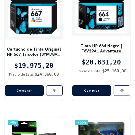
Tinta HP 664 Negro |
Cartucho de Tinta Original
F6V29AL Advantage
HP 667 Tricolor (3YM78AL)
| Para DeskJet Ink
$20.631,20
Advantage 1200 / 2300
$19.975,20
$25.160,00
Precio de lista:
$24.360,00
Precio de lista:
0
%
65
%