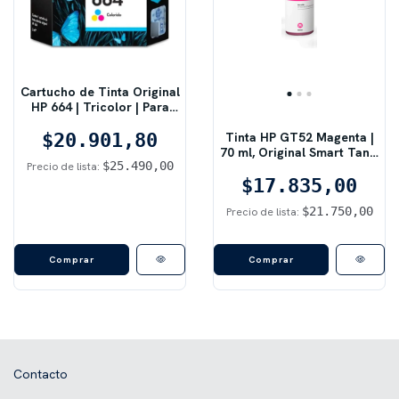
Cartucho de Tinta Original
HP 664 | Tricolor | Para
Impresoras DeskJet
Tinta HP GT52 Magenta |
$20.901,80
Advantage
70 ml, Original Smart Tank,
$25.490,00
Magenta
Precio de lista:
$17.835,00
$21.750,00
Precio de lista:
Contacto