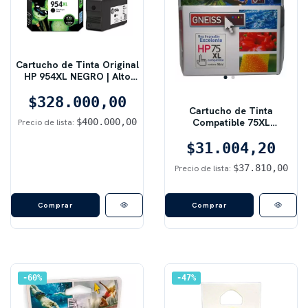
Cartucho de Tinta Original
HP 954XL NEGRO | Alto
Rendimiento (XL) | Para
Impresoras HP OfficeJet
$328.000,00
Cartucho de Tinta
Pro
Compatible 75XL
$400.000,00
Precio de lista:
TRICOLOR (Color) | Alto
Rendimiento (XL) | Para HP
$31.004,20
Deskjet / PhotoSmart
$37.810,00
Precio de lista:
60
%
47
%