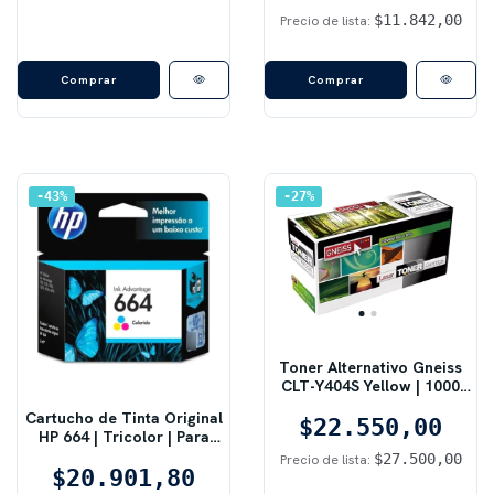
(CE278A)
$11.842,00
Precio de lista:
43
%
27
%
Toner Alternativo Gneiss
CLT-Y404S Yellow | 1000
pág, SL-C430/C480,
Cartucho de Tinta Original
$22.550,00
Amarillo
HP 664 | Tricolor | Para
Impresoras DeskJet
$27.500,00
Precio de lista:
$20.901,80
Advantage