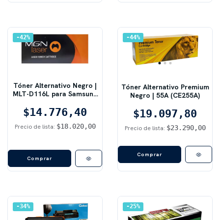
42
%
44
%
Tóner Alternativo Negro |
Tóner Alternativo Premium
MLT-D116L para Samsung
Negro | 55A (CE255A)
Xpress
$14.776,40
$19.097,80
$18.020,00
Precio de lista:
$23.290,00
Precio de lista:
Comprar
34
%
25
%