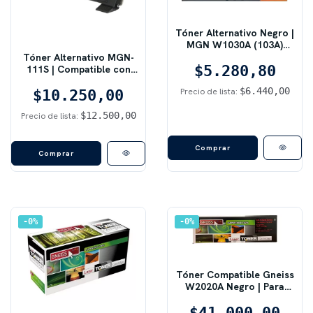
Tóner Alternativo Negro |
MGN W1030A (103A)
Reload Kit
Tóner Alternativo MGN-
$5.280,80
111S | Compatible con
Samsung MLT-D111S
$6.440,00
Precio de lista:
$10.250,00
$12.500,00
Precio de lista:
Comprar
0
%
0
%
Tóner Compatible Gneiss
W2020A Negro | Para
Impresoras HP Color
LaserJet Pro M454 / M479
$41.000,00