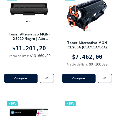
Tóner Alternativo MGN-
X3020 Negro | Alto
Toner Alternativo MGN
Rendimiento y Calidad
CE285A (85A/35A/36A)
Láser | Compatible con
$11.201,20
Black | 1600 pág, Negro
Brother TN-3020
$13.660,00
$7.462,00
Precio de lista:
$9.100,00
Precio de lista:
Comprar
Comprar
39
%
39
%