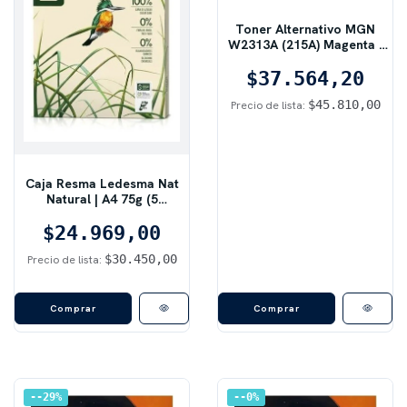
Toner Alternativo MGN
W2313A (215A) Magenta |
850 pág, Sin Chip, Magenta
$37.564,20
$45.810,00
Precio de lista:
Caja Resma Ledesma Nat
Natural | A4 75g (5
Unidades)
$24.969,00
$30.450,00
Precio de lista:
Comprar
Comprar
-29
%
-0
%