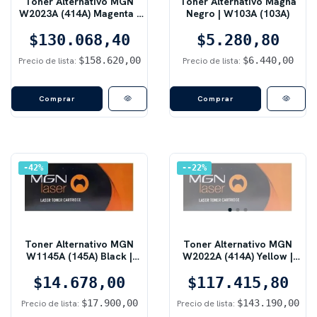
Toner Alternativo MGN
Tóner Alternativo Magna
W2023A (414A) Magenta |
Negro | W103A (103A)
2100 pág, Sin Chip,
$130.068,40
Magenta
$5.280,80
$158.620,00
$6.440,00
Precio de lista:
Precio de lista:
Comprar
Comprar
42
%
-22
%
Toner Alternativo MGN
Toner Alternativo MGN
W1145A (145A) Black |
W2022A (414A) Yellow |
1700 pág, Sin Chip, Negro
2100 pág, Sin Chip, Amarillo
$14.678,00
$117.415,80
$17.900,00
$143.190,00
Precio de lista:
Precio de lista: