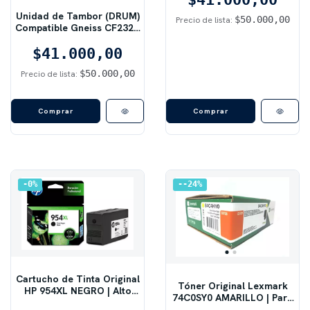
Unidad de Tambor (DRUM)
$50.000,00
Precio de lista:
Compatible Gneiss CF232A
Negro | Para Impresoras HP
LaserJet Pro M203 / M227 |
$41.000,00
23.000 Páginas
$50.000,00
Precio de lista:
0
%
-24
%
Cartucho de Tinta Original
Tóner Original Lexmark
HP 954XL NEGRO | Alto
74C0SY0 AMARILLO | Para
Rendimiento (XL) | Para
Series CX72x / CS72x