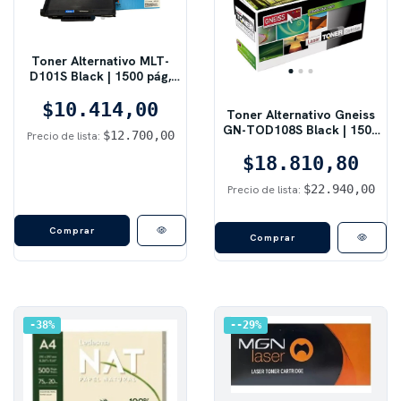
Toner Alternativo MLT-
D101S Black | 1500 pág,
ML-2165W / SCX-3405,
$10.414,00
Negro
Toner Alternativo Gneiss
GN-TOD108S Black | 1500
$12.700,00
Precio de lista:
pág, ML-1640/2240, Negro
$18.810,80
$22.940,00
Precio de lista:
Comprar
38
%
-29
%