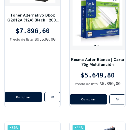
Toner Alternativo Bbox
Q2612A (12A) Black | 2000
pág, Negro
$7.896,60
$9.630,00
Precio de lista:
Resma Autor Blanca | Carta
75g Multifunción
$5.649,80
$6.890,00
Precio de lista:
Comprar
36
%
44
%