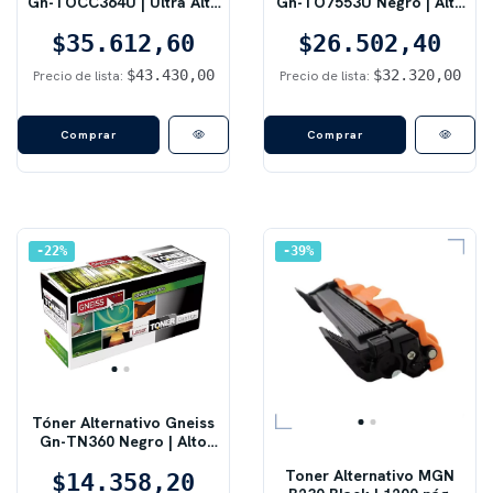
Gn-TOCC364U | Ultra Alto
Gn-TO7553U Negro | Alto
Rendimiento (Tipo HP 64X)
Rendimiento Tipo HP 53X |
$35.612,60
Calidad Láser Consistente
$26.502,40
y Máximo Ahorro
$43.430,00
$32.320,00
Precio de lista:
Precio de lista:
22
%
39
%
Tóner Alternativo Gneiss
Gn-TN360 Negro | Alto
Rendimiento y Calidad
Toner Alternativo MGN
Profesional | Compatible
$14.358,20