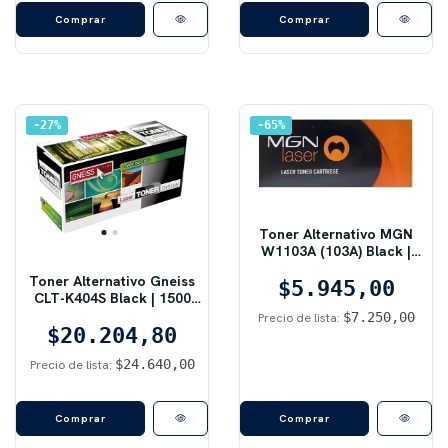
27
%
65
%
Toner Alternativo MGN
W1103A (103A) Black |
2500 pág, Sin Chip, Negro
Toner Alternativo Gneiss
$5.945,00
CLT-K404S Black | 1500
pág, SL-C430/C480, Negro
$7.250,00
Precio de lista:
$20.204,80
$24.640,00
Precio de lista: