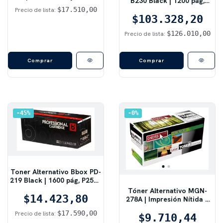
B230 Black | 1200 pág,
con Brother TN-360
B225 / B230 / B235, Negro
$17.510,00
Precio de lista:
$103.328,20
$126.010,00
Precio de lista:
45
%
0
%
Toner Alternativo Bbox PD-
219 Black | 1600 pág, P2509
/ M6559, Negro
Tóner Alternativo MGN-
$14.423,80
278A | Impresión Nítida y
Ahorro Extremo |
$17.590,00
Precio de lista:
Compatible con HP 78A
$9.710,44