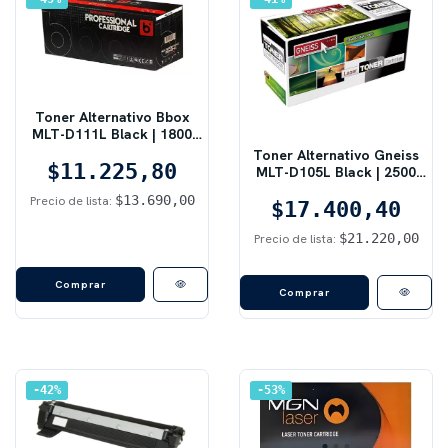
Toner Alternativo Bbox
MLT-D111L Black | 1800
pág, M2020 / M2070, Negro
Toner Alternativo Gneiss
$11.225,80
MLT-D105L Black | 2500
pág, ML-1910/2525, Negro
$13.690,00
Precio de lista:
$17.400,40
$21.220,00
Precio de lista:
Comprar
42
%
53
%