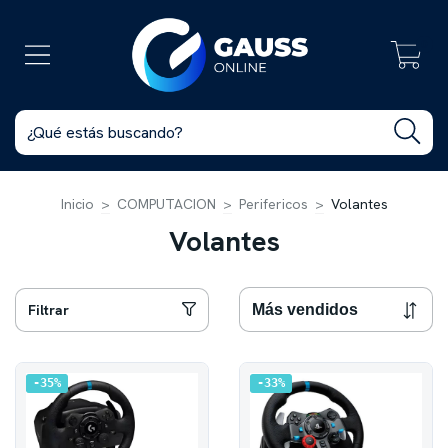
0
Inicio
>
COMPUTACION
>
Perifericos
>
Volantes
Volantes
Filtrar
35
%
33
%