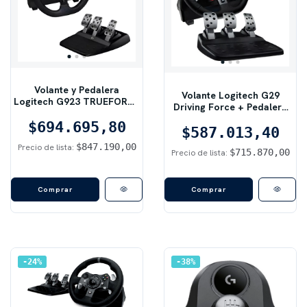
Volante y Pedalera
Volante Logitech G29
Logitech G923 TRUEFORCE
Driving Force + Pedalera
| Force Feedback de Nueva
Racing Negro | Force
$694.695,80
Generación | Edición
Feedback de Doble Motor |
$587.013,40
PlayStation 4/5 y PC
Compatible con PS5, PS4,
$847.190,00
Precio de lista:
$715.870,00
Precio de lista:
PS3 y PC
24
%
38
%