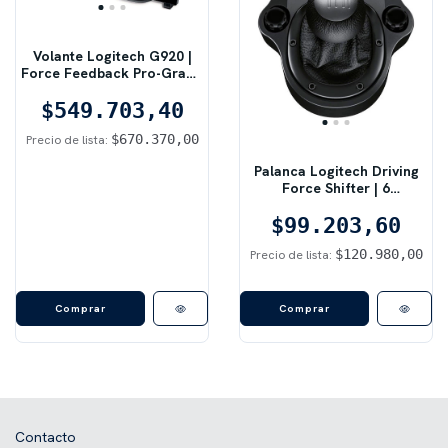
Volante Logitech G920 |
Force Feedback Pro-Grade
| Compatible con Xbox y PC
$549.703,40
$670.370,00
Precio de lista:
Palanca Logitech Driving
Force Shifter | 6
Velocidades Manuales |
Para Volantes G29 / G920 /
$99.203,60
G923
$120.980,00
Precio de lista:
Contacto