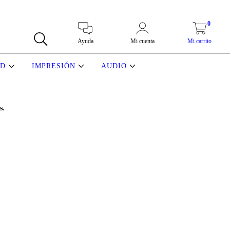
0
Ayuda
Mi cuenta
Mi carrito
AD
IMPRESIÓN
AUDIO
s.