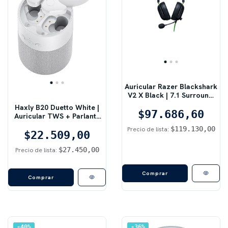
Auricular Razer Blackshark
V2 X Black | 7.1 Surround,
Multiplataforma
Haxly B20 Duetto White |
$97.686,60
Auricular TWS + Parlante
BT, 2 en 1
$119.130,00
Precio de lista:
$22.509,00
$27.450,00
Precio de lista:
Comprar
40
%
36
%