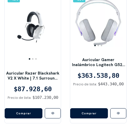
Auricular Gamer
Inalámbrico Logitech G522
Blanco | Dual Conectividad
Auricular Razer Blackshark
$363.538,80
(Gaming Wireless y
V2 X White | 7.1 Surround,
Bluetooth)
Multiplataforma
$443.340,00
Precio de lista:
$87.928,60
$107.230,00
Precio de lista: