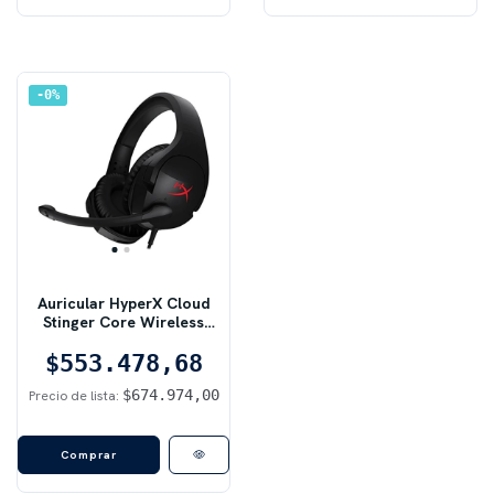
0
%
Auricular HyperX Cloud
Stinger Core Wireless
Black | Inalámbrico, PC,
$553.478,68
Negro
$674.974,00
Precio de lista: