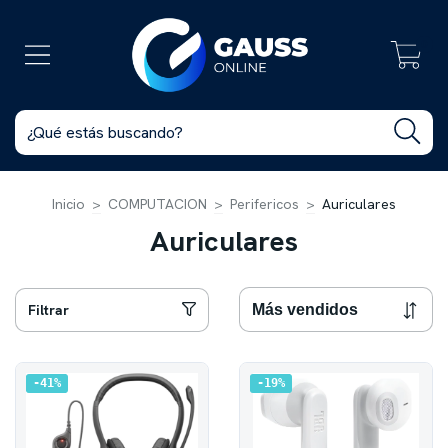
0
Inicio
>
COMPUTACION
>
Perifericos
>
Auriculares
Auriculares
Filtrar
41
%
19
%