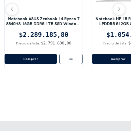
Notebook ASUS Zenbook 14 Ryzen 7
Notebook HP 15 R
8840HS 16GB DDR5 1TB SSD Windows
LPDDR5 512GB 
11 Home
Home +Mochil
$2.289.185,80
$1.054
$2.791.690,00
$
Precio de lista:
Precio de lista: