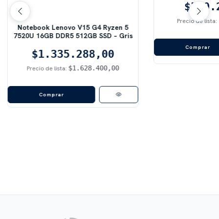
$590.
Precio de lista:
Notebook Lenovo V15 G4 Ryzen 5
7520U 16GB DDR5 512GB SSD – Gris
$1.335.288,00
$1.628.400,00
Precio de lista:
Comprar