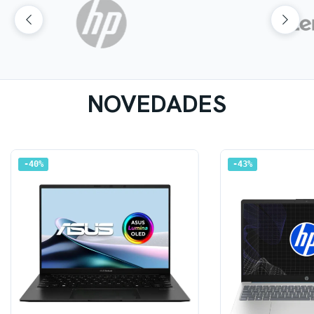
NOVEDADES
40
%
43
%